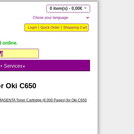
0 item(s) - 0,00€
Login
Quick Order
Shopping Cart
 online.
 + Services
▼
or Oki C650