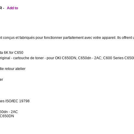
R -
Add to
nçus et fabriqués pour fonctionner parfaitement avec votre appareil. Ils offrent un
ta 6K for C650
original - cartouche de toner - pour OKI C650DN, C650dn - 2AC; C600 Series C65
ie retour atelier
er
ges ISO/IEC 19798
50dn - 2AC
s C650DN