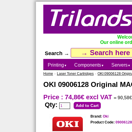
Welcom
Our online ord
Search →
Printing
Components
Servers
▼
▼
▼
Home
»
Laser Toner Cartridges
»
OKI 09006128 Origin
OKI 09006128 Original MA
Price : 74,86€
excl VAT
=
90,58€
Qty:
Brand:
Oki
Product Code:
09006128