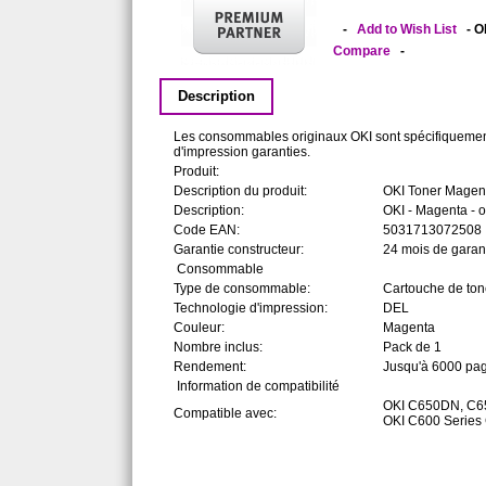
-
Add to Wish List
- O
Compare
-
Description
Les consommables originaux OKI sont spécifiquement co
d'impression garanties.
Produit:
Description du produit:
OKI Toner Magen
Description:
OKI - Magenta - 
Code EAN:
5031713072508
Garantie constructeur:
24 mois de garant
Consommable
Type de consommable:
Cartouche de ton
Technologie d'impression:
DEL
Couleur:
Magenta
Nombre inclus:
Pack de 1
Rendement:
Jusqu'à 6000 pa
Information de compatibilité
OKI C650DN, C6
Compatible avec:
OKI C600 Serie