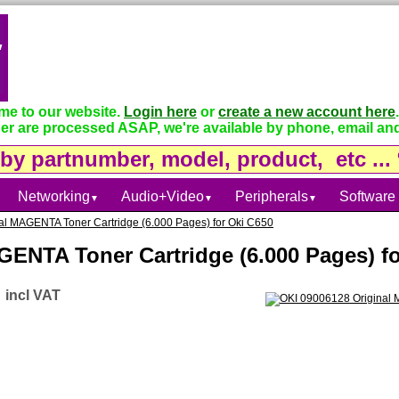
e to our website.
Login here
or
create a new account here
.
er are processed ASAP, we're available by phone, email and
Networking
Audio+Video
Peripherals
Software
▼
▼
▼
al MAGENTA Toner Cartridge (6.000 Pages) for Oki C650
GENTA Toner Cartridge (6.000 Pages) f
incl VAT