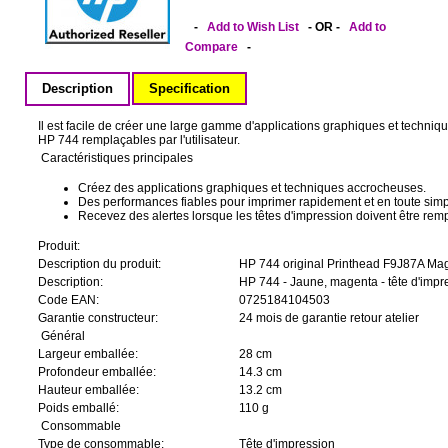
-
Add to Wish List
- OR -
Add to
Compare
-
Description
Specification
Il est facile de créer une large gamme d'applications graphiques et techni
HP 744 remplaçables par l'utilisateur.
Caractéristiques principales
Créez des applications graphiques et techniques accrocheuses.
Des performances fiables pour imprimer rapidement et en toute simp
Recevez des alertes lorsque les têtes d'impression doivent être rem
Produit:
Description du produit:
HP 744 original Printhead F9J87A Ma
Description:
HP 744 - Jaune, magenta - tête d'impr
Code EAN:
0725184104503
Garantie constructeur:
24 mois de garantie retour atelier
Général
Largeur emballée:
28 cm
Profondeur emballée:
14.3 cm
Hauteur emballée:
13.2 cm
Poids emballé:
110 g
Consommable
Type de consommable:
Tête d'impression