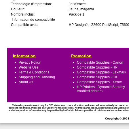
Technologie d'impression:
Jet d'encre
Couleur:
Jaune, magenta
Nombre inclus:
Pack de 1
Information de compatibilité
Compatible avec:
HP DesignJet Z2600 PostScript, Z5600
Information
Promotion
Privacy Policy
Compatible Supplies - Canon
Website Use
Compatible Supplies - HP
Terms & Conditions
Compatible Supplies - Lexmark
Shipping and Handling
Compatible Supplies - OKI
About Us
Compatible Supplies - Xerox
HP Printers - Dynamic Security
enabled printers
This web system is meant only for B2B visitors and users, all visitors and users will automatically be treated 
payment conditions. Prices are only valid for online bookings. All trademarks, logos, specifications and webmateri
and other product information may be provided by IceCat.biz. Trilands provides all this information on best effort
Copyright © 2003