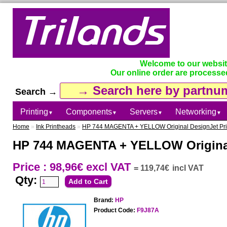
Welcome to our websi
Our online order are processe
Search →
Printing
Components
Servers
Networking
▼
▼
▼
▼
Home
»
Ink Printheads
»
HP 744 MAGENTA + YELLOW Original DesignJet Pr
HP 744 MAGENTA + YELLOW Original
Price : 98,96€
excl VAT
=
119,74€
incl VAT
Qty:
Brand:
HP
Product Code:
F9J87A